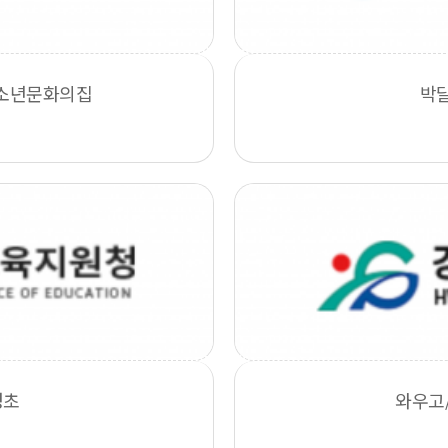
청소년문화의집
박
정초
와우고