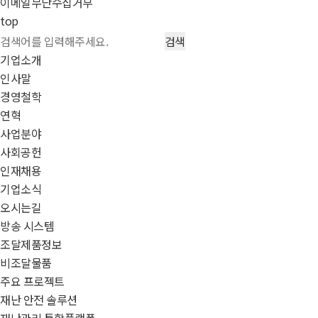
이메일무단수집거부
top
기업소개
인사말
경영철학
연혁
사업분야
사회공헌
인재채용
기업소식
오시는길
방송 시스템
조달제품정보
비조달물품
주요 프로젝트
재난 안전 솔루션
재난관리 통합플랫폼