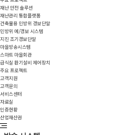
재난 안전 솔루션
재난관리 통합플랫폼
건축물용 민방위 경보단말
민방위 예/경보 시스템
지진 조기경보단말
마을방송시스템
스마트 마을회관
급식실 환기설비 제어장치
주요 프로젝트
고객지원
고객문의
서비스센터
자료실
인증현황
산업재산권