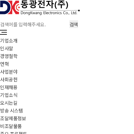
기업소개
인사말
경영철학
연혁
사업분야
사회공헌
인재채용
기업소식
오시는길
방송 시스템
조달제품정보
비조달물품
주요 프로젝트