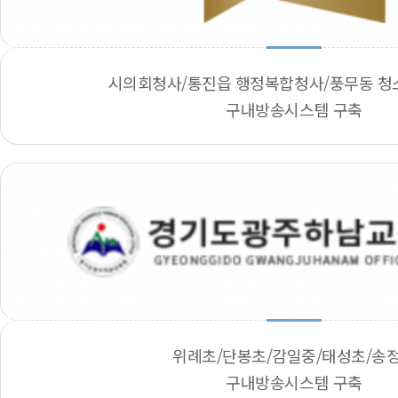
시의회청사/통진읍 행정복합청사/풍무동 
구내방송시스템 구축
위례초/단봉초/감일중/태성초/송
구내방송시스템 구축