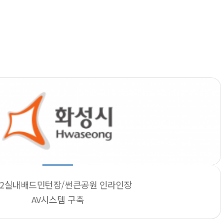
2실내배드민턴장/썬큰공원 인라인장
AV시스템 구축