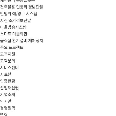
건축물용 민방위 경보단말
민방위 예/경보 시스템
지진 조기경보단말
마을방송시스템
스마트 마을회관
급식실 환기설비 제어장치
주요 프로젝트
고객지원
고객문의
서비스센터
자료실
인증현황
산업재산권
기업소개
인사말
경영철학
연혁