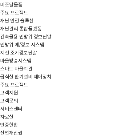
비조달물품
주요 프로젝트
재난 안전 솔루션
재난관리 통합플랫폼
건축물용 민방위 경보단말
민방위 예/경보 시스템
지진 조기경보단말
마을방송시스템
스마트 마을회관
급식실 환기설비 제어장치
주요 프로젝트
고객지원
고객문의
서비스센터
자료실
인증현황
산업재산권