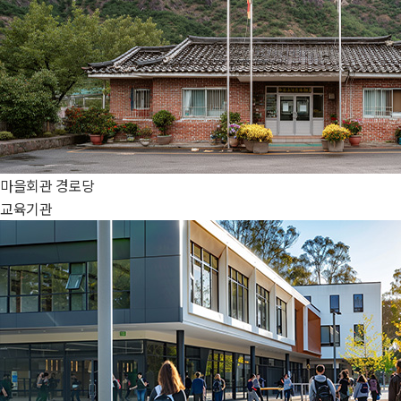
마을회관
경로당
교육기관