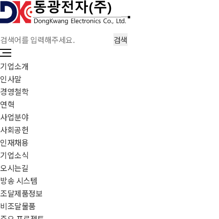
기업소개
인사말
경영철학
연혁
사업분야
사회공헌
인재채용
기업소식
오시는길
방송 시스템
조달제품정보
비조달물품
주요 프로젝트