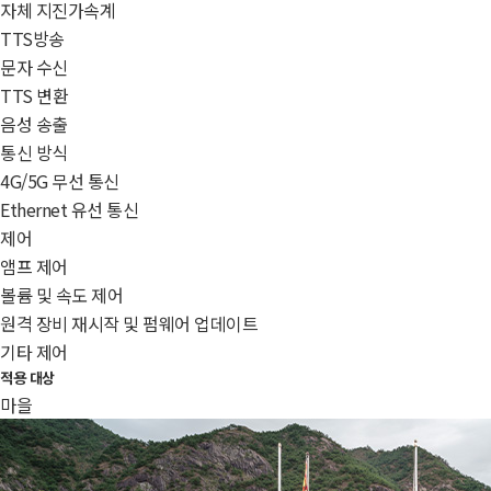
자체 지진가속계
TTS방송
문자 수신
TTS 변환
음성 송출
통신 방식
4G/5G 무선 통신
Ethernet 유선 통신
제어
앰프 제어
볼륨 및 속도 제어
원격 장비 재시작 및 펌웨어 업데이트
기타 제어
적용 대상
마을