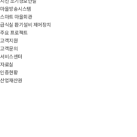
지진 조기경보단말
마을방송시스템
스마트 마을회관
급식실 환기설비 제어장치
주요 프로젝트
고객지원
고객문의
서비스센터
자료실
인증현황
산업재산권