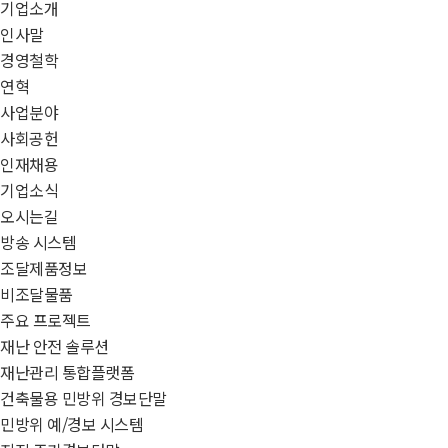
기업소개
인사말
경영철학
연혁
사업분야
사회공헌
인재채용
기업소식
오시는길
방송 시스템
조달제품정보
비조달물품
주요 프로젝트
재난 안전 솔루션
재난관리 통합플랫폼
건축물용 민방위 경보단말
민방위 예/경보 시스템