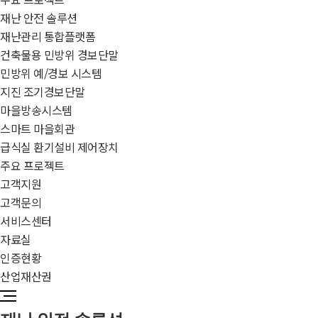
재난 안전 솔루션
재난관리 통합플랫폼
건축물용 민방위 경보단말
민방위 예/경보 시스템
지진 조기경보단말
마을방송시스템
스마트 마을회관
급식실 환기설비 제어장치
주요 프로젝트
고객지원
고객문의
서비스센터
자료실
인증현황
산업재산권