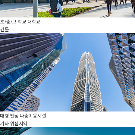
초/중/고 학교
대학교
건물
대형 빌딩
다중이용시설
기타 위험지역