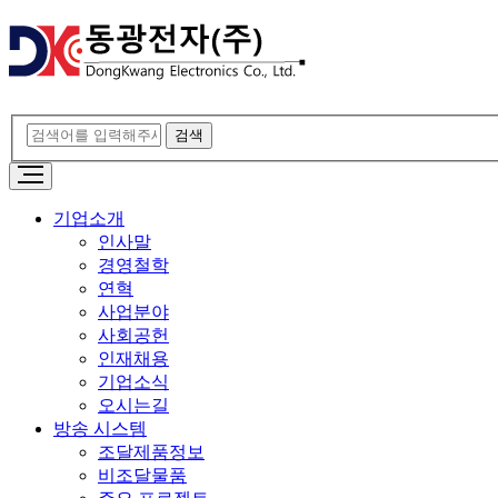
기업소개
인사말
경영철학
연혁
사업분야
사회공헌
인재채용
기업소식
오시는길
방송 시스템
조달제품정보
비조달물품