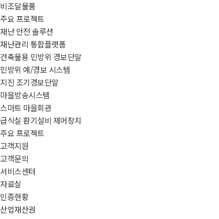
비조달물품
주요 프로젝트
재난 안전 솔루션
재난관리 통합플랫폼
건축물용 민방위 경보단말
민방위 예/경보 시스템
지진 조기경보단말
마을방송시스템
스마트 마을회관
급식실 환기설비 제어장치
주요 프로젝트
고객지원
고객문의
서비스센터
자료실
인증현황
산업재산권