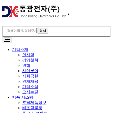
기업소개
인사말
경영철학
연혁
사업분야
사회공헌
인재채용
기업소식
오시는길
방송 시스템
조달제품정보
비조달물품