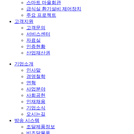
스마트 마을회관
급식실 환기설비 제어장치
주요 프로젝트
고객지원
고객문의
서비스센터
자료실
인증현황
산업재산권
기업소개
인사말
경영철학
연혁
사업분야
사회공헌
인재채용
기업소식
오시는길
방송 시스템
조달제품정보
비조달물품