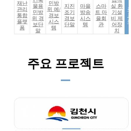
건축
급식
재난
민방
혁
물용
지진
마을
스마
실 환
션
관리
위 예/
신
민방
조기
방송
트 마
기설
통합
경보
으
위 경
경보
시스
을회
비 제
로
플랫
시스
보단
단말
템
관
어장
국
폼
템
말
치
민
의
안
전
을
책
주요 프로젝트
임
지
는
기
업
이
되
겠
습
니
다.