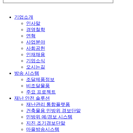
기업소개
인사말
경영철학
연혁
사업분야
사회공헌
인재채용
기업소식
오시는길
방송 시스템
조달제품정보
비조달물품
주요 프로젝트
재난 안전 솔루션
재난관리 통합플랫폼
건축물용 민방위 경보단말
민방위 예/경보 시스템
지진 조기경보단말
마을방송시스템