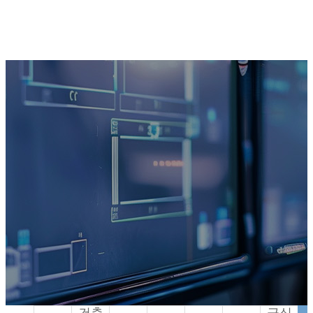
재
난
동
안
광
전
자
전
는
앞
솔
선
기
술
루
과